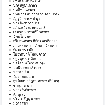
สัพพปัตติทานคาถา
ปัฏฐนฐปนคาถา
ปัตติทานคาถา
ปุพพภาคนมการสรณคมนปาฐะ
อัฏฐสิกขาปทปาฐะ
ทวัตติงสาการปาฐะ
อภิณหปัจจเวกขณะ 5
เขมาเขมสรณทีปิกคาถา
ปัพพโตปมคาถา
อริยธนคาถา ติลักขณาทิคาถา
ภารสุตตคาถา ภัทเทกรัตตคาถา
ธัมมคารวาทิคาถา
โอวาทปาติโมกขคาถา
ปฐมพุทธภาสิตคาถา
ปัจฉิมพุทโธวาทปาฐะ
บทพิจารณาสังขาร
ทำวัตรเย็น
วันทาตอนเย็น
อุททิสสนาธิฏฐานคาถา (อิมินา)
ชุมนุมเทวดา
นการสิทธิคาถา
สัมพุทเธ
นโมการัฏฐกคาถา
มงคลสูตร