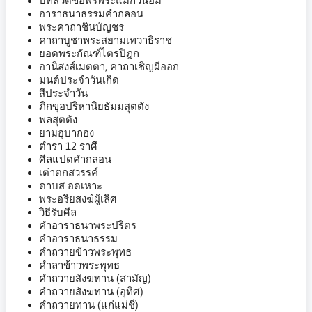
บทสวดขอพรพระแม่กวนอิม
อาราธนาธรรมคำกลอน
พระคาถาชินบัญชร
คาถาบูชาพระสยามเทวาธิราช
ยอดพระกัณฑ์ไตรปิฎก
อานิสงส์เมตตา, คาถาเชิญผีออก
มนต์ประจำวันเกิด
สีประจำวัน
ภิกขุอปริหานิยธัมมสุตตัง
พลสุตตัง
ยามอุบากอง
ตำรา 12 ราศี
ศีลแปดคำกลอน
เต่าตกสวรรค์
ดาบส อดเหาะ
พระอริยสงฆ์ผู้เลิศ
วิธีรับศีล
คำอาราธนาพระปริตร
คำอาราธนาธรรม
คำถวายข้าวพระพุทธ
คำลาข้าวพระพุทธ
คำถวายสังฆทาน (สามัญ)
คำถวายสังฆทาน (อุทิศ)
คำถวายทาน (แก่แม่ชี)