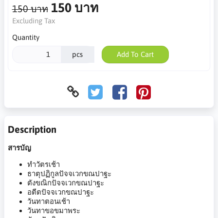
150 บาท
150 บาท
Excluding Tax
Quantity
pcs
Add To Cart
Description
สารบัญ
ทำวัตรเช้า
ธาตุปฏิกูลปัจจเวกขณปาฐะ
ตังขณิกปัจจเวกขณปาฐะ
อตีตปัจจเวกขณปาฐะ
วันทาตอนเช้า
วันทาขอขมาพระ