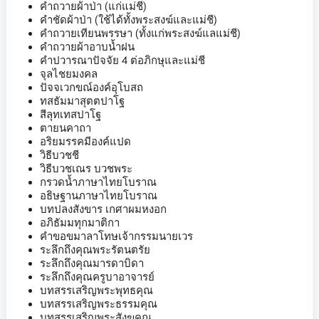
คำถวายผ้าป่า (แก่แม่ชี)
คำชัดผ้าป่า (ใช้ได้ทั้งพระสงฆ์และแม่ชี)
คำถวายเทียนพรรษา (ทั้งแก่พระสงฆ์แลแม่ชี)
คำถวายผ้าอาบน้ำฝน
คำปวารณาปัจจัย 4 ต่อภิกษุและแม่ชี
จุลไชยมงคล
ปัจจเวกขณ์องค์อุโบสถ
ทสธัมมาสุตตปาโฐ
สีลุทเทสปาโฐ
ตายนคาถา
อริยมรรคมีองค์แปด
วิธีบวชชี
วิธีบวชเณร บวชพระ
กรวดน้ำภาษาไทยโบราณ
อธิษฐานภาษาไทยโบราณ
บทปลงสังขาร เกศาผมหงอก
อภิธัมมทุกมาติกา
คำขอขมาลาโทษเจ้ากรรมนายเวร
ระลึกถึงคุณพระรัตนตรัย
ระลึกถึงคุณมารดาบิดา
ระลึกถึงคุณครูบาอาจารย์
บทสรรเสริญพระพุทธคุณ
บทสรรเสริญพระธรรมคุณ
บทสรรเสริญพระสังฆคุณ