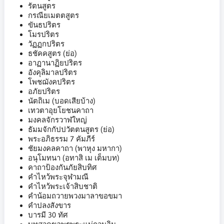
รัตนสูตร
กรณียเมตตสูตร
ขันธปริตร
โมรปริตร
วัฏฏกปริตร
ธชัคคสูตร (ย่อ)
อาฏานาฏิยปริตร
อังคุลิมาลปริตร
โพชฌังคปริตร
อภัยปริตร
นัตถิเม (บอดเสียบ้าง)
เทวตาอุยโยชนคาถา
มงคลจักรวาฬใหญ่
ธัมมจักกัปปวัตตนสูตร (ย่อ)
พระอภิธรรม 7 คัมภีร์
ชัยมงคลคาถา (พาหุง มหากา)
อนุโมทนา (อทาสิ เม เต็มบท)
คาถาป้องกันภัยสิบทิศ
คำไหว้พระจุฬามณี
คำไหว้พระเจ้าสิบชาติ
คำน้อมถวายพวงมาลาขอขมา
คำปลงสังขาร
บารมี 30 ทัศ