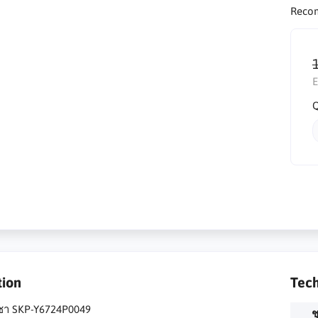
Reco
E
Q
tion
Tech
ำชา SKP-Y6724P0049
ช