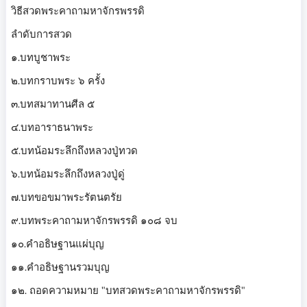
วิธีสวดพระคาถามหาจักรพรรดิ
ลำดับการสวด
๑.บทบูชาพระ
๒.บทกราบพระ ๖ ครั้ง
๓.บทสมาทานศีล ๕
๔.บทอาราธนาพระ
๕.บทน้อมระลึกถึงหลวงปู่ทวด
๖.บทน้อมระลึกถึงหลวงปู่ดู่
๗.บทขอขมาพระรัตนตรัย
๙.บทพระคาถามหาจักรพรรดิ ๑๐๘ จบ
๑๐.คำอธิษฐานแผ่บุญ
๑๑.คำอธิษฐานรวมบุญ
๑๒. ถอดความหมาย "บทสวดพระคาถามหาจักรพรรดิ"