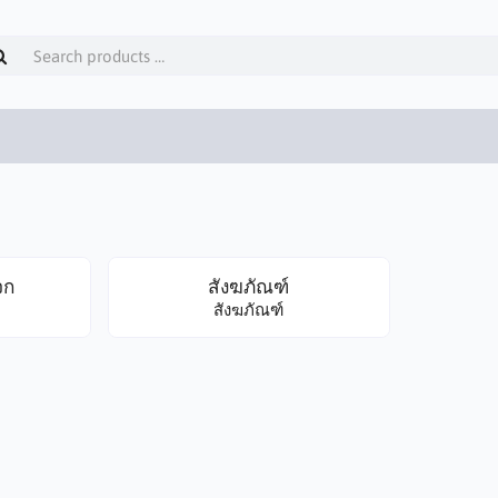
จก
สังฆภัณฑ์
สังฆภัณฑ์