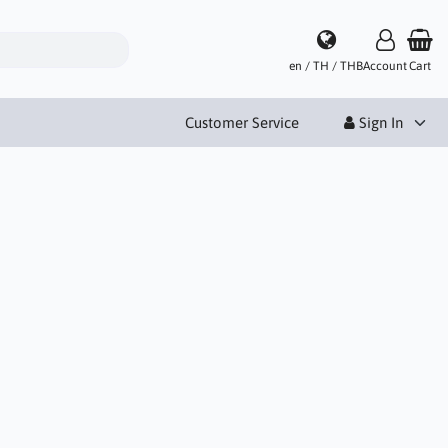
en / TH / THB
Account
Cart
Customer Service
Sign In