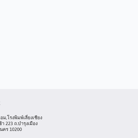
t
ม,โรงพิมพ์เลี่ยงเชียง
้า 223 ถ.บำรุงเมือง
านคร 10200