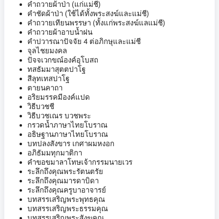
คำถวายผ้าป่า (แก่แม่ชี)
คำชัดผ้าป่า (ใช้ได้ทั้งพระสงฆ์และแม่ชี)
คำถวายเทียนพรรษา (ทั้งแก่พระสงฆ์แลแม่ชี)
คำถวายผ้าอาบน้ำฝน
คำปวารณาปัจจัย 4 ต่อภิกษุและแม่ชี
จุลไชยมงคล
ปัจจเวกขณ์องค์อุโบสถ
ทสธัมมาสุตตปาโฐ
สีลุทเทสปาโฐ
ตายนคาถา
อริยมรรคมีองค์แปด
วิธีบวชชี
วิธีบวชเณร บวชพระ
กรวดน้ำภาษาไทยโบราณ
อธิษฐานภาษาไทยโบราณ
บทปลงสังขาร เกศาผมหงอก
อภิธัมมทุกมาติกา
คำขอขมาลาโทษเจ้ากรรมนายเวร
ระลึกถึงคุณพระรัตนตรัย
ระลึกถึงคุณมารดาบิดา
ระลึกถึงคุณครูบาอาจารย์
บทสรรเสริญพระพุทธคุณ
บทสรรเสริญพระธรรมคุณ
บทสรรเสริญพระสังฆคุณ