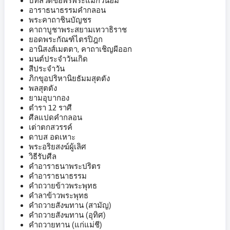
บทสวดขอพรพระแม่กวนอิม
อาราธนาธรรมคำกลอน
พระคาถาชินบัญชร
คาถาบูชาพระสยามเทวาธิราช
ยอดพระกัณฑ์ไตรปิฎก
อานิสงส์เมตตา, คาถาเชิญผีออก
มนต์ประจำวันเกิด
สีประจำวัน
ภิกขุอปริหานิยธัมมสุตตัง
พลสุตตัง
ยามอุบากอง
ตำรา 12 ราศี
ศีลแปดคำกลอน
เต่าตกสวรรค์
ดาบส อดเหาะ
พระอริยสงฆ์ผู้เลิศ
วิธีรับศีล
คำอาราธนาพระปริตร
คำอาราธนาธรรม
คำถวายข้าวพระพุทธ
คำลาข้าวพระพุทธ
คำถวายสังฆทาน (สามัญ)
คำถวายสังฆทาน (อุทิศ)
คำถวายทาน (แก่แม่ชี)