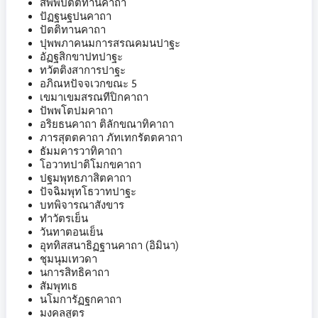
สัพพปัตติทานคาถา
ปัฏฐนฐปนคาถา
ปัตติทานคาถา
ปุพพภาคนมการสรณคมนปาฐะ
อัฏฐสิกขาปทปาฐะ
ทวัตติงสาการปาฐะ
อภิณหปัจจเวกขณะ 5
เขมาเขมสรณทีปิกคาถา
ปัพพโตปมคาถา
อริยธนคาถา ติลักขณาทิคาถา
ภารสุตตคาถา ภัทเทกรัตตคาถา
ธัมมคารวาทิคาถา
โอวาทปาติโมกขคาถา
ปฐมพุทธภาสิตคาถา
ปัจฉิมพุทโธวาทปาฐะ
บทพิจารณาสังขาร
ทำวัตรเย็น
วันทาตอนเย็น
อุททิสสนาธิฏฐานคาถา (อิมินา)
ชุมนุมเทวดา
นการสิทธิคาถา
สัมพุทเธ
นโมการัฏฐกคาถา
มงคลสูตร