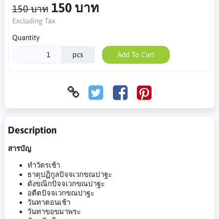
150 บาท
150 บาท
Excluding Tax
Quantity
pcs
Add To Cart
Description
สารบัญ
ทำวัตรเช้า
ธาตุปฏิกูลปัจจเวกขณปาฐะ
ตังขณิกปัจจเวกขณปาฐะ
อตีตปัจจเวกขณปาฐะ
วันทาตอนเช้า
วันทาขอขมาพระ