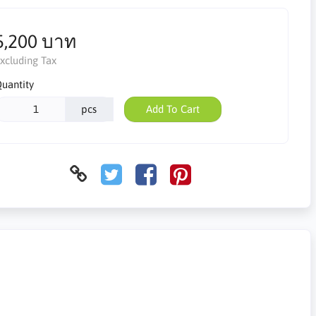
5,200 บาท
xcluding Tax
uantity
pcs
Add To Cart