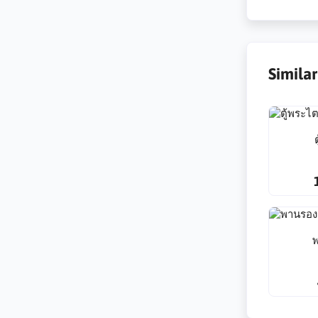
Simila
พ