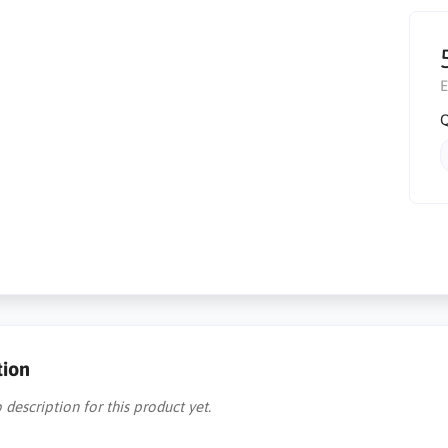
E
Q
tion
 description for this product yet.