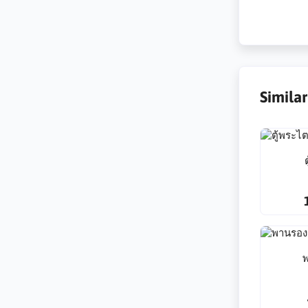
Simila
พ