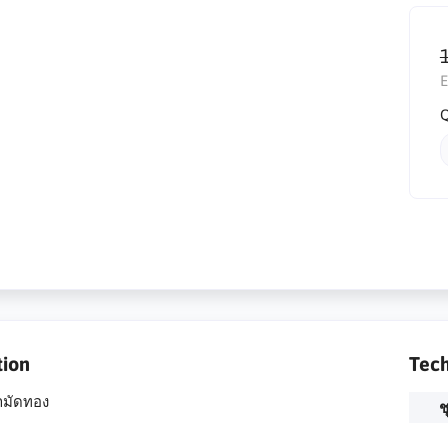
E
Q
tion
Tech
ามัดทอง
ช