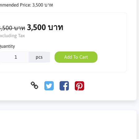
mmended Price:
3,500 บาท
3,500 บาท
3,500 บาท
xcluding Tax
uantity
pcs
Add To Cart