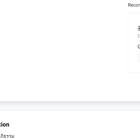
Reco
E
Q
tion
อภิธรรม