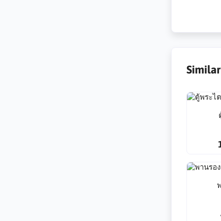
Simila
พ