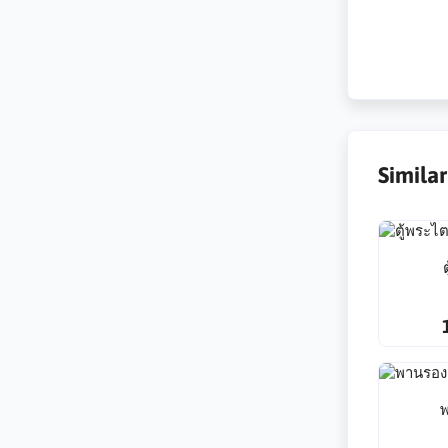
Simila
พ