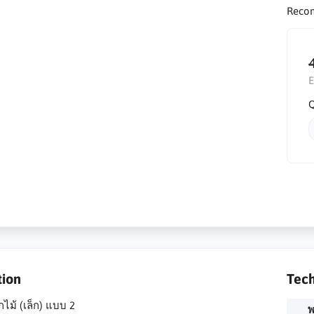
Reco
E
Q
tion
Tech
ไม้ (เล็ก) แบบ 2
พ