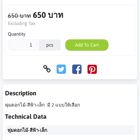
650 บาท
650 บาท
Excluding Tax
Quantity
pcs
Add To Cart
Description
พุ่มดอกไม้-สีฟ้า-เล็ก มี 2 แบบให้เลือก
Technical Data
พุ่มดอกไม้-สีฟ้า-เล็ก