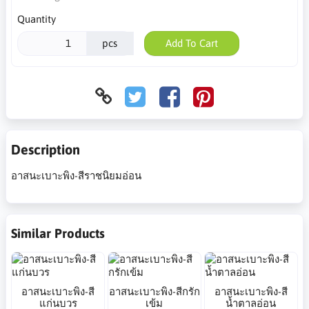
Quantity
pcs
Add To Cart
Description
อาสนะเบาะพิง-สีราชนิยมอ่อน
Similar Products
อาสนะเบาะพิง-สี
อาสนะเบาะพิง-สีกรัก
อาสนะเบาะพิง-สี
แก่นบวร
เข้ม
น้ำตาลอ่อน