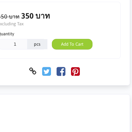
350 บาท
350 บาท
xcluding Tax
uantity
pcs
Add To Cart