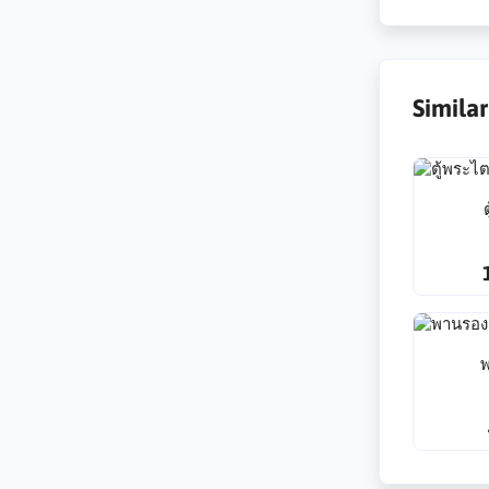
Simila
พ