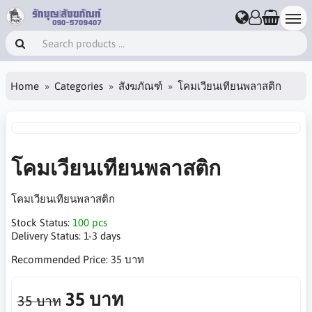
Home
Categories
สังฆภัณฑ์
โคมเวียนเทียนพลาสติก
โคมเวียนเทียนพลาสติก
โคมเวียนเทียนพลาสติก
Stock Status:
100 pcs
Delivery Status:
1-3 days
Recommended Price:
35 บาท
35 บาท
35 บาท