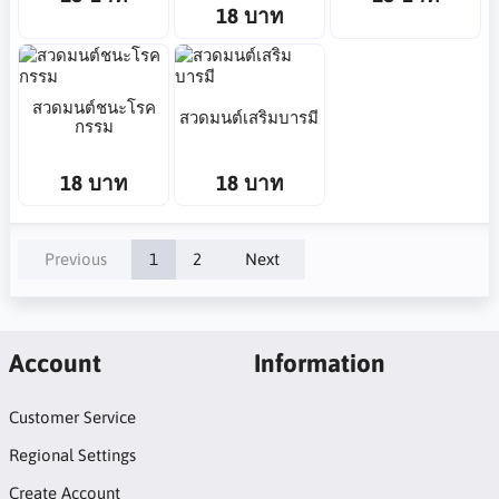
18 บาท
สวดมนต์ชนะโรค
สวดมนต์เสริมบารมี
กรรม
18 บาท
18 บาท
Previous
1
2
Next
Account
Information
Customer Service
Regional Settings
Create Account