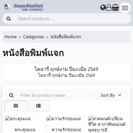
Home
Categories
หนังสือพิมพ์แจก
หนังสือพิมพ์แจก
ไดอารี่ ฤกษ์งาม ปีมะเมีย 2569
ไดอารี่ ฤกษ์งาม ปีมะเมีย 2569
Sort By
พระคุณแม่
ความรักของแม่