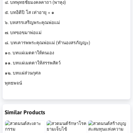
๔. บทพุทธชัยมงคลคาถา (พาหุง)
๕. บทอิติปิ โส เท่าอายุ + ๑
๖. บทสรรเสริญพระคุณพ่อแม่
๗. บทขอขมาพ่อแม่
๘. บทเคารพพระคุณพ่อแม่ (ทำนองสรภัญญะ)
๑๐. บทแผ่เมตตาให้ตนเอง
๑๑. บทแผ่เมตตาให้สรรพสัตว์
๑๒. บทแผ่ส่วนกุศล
พุทธพจน์
Similar Products