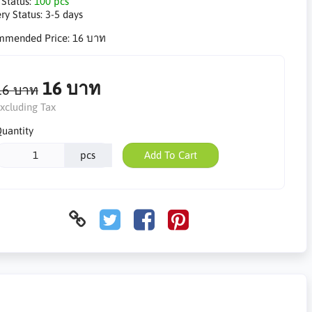
 Status:
100 pcs
ry Status:
3-5 days
mmended Price:
16 บาท
16 บาท
16 บาท
xcluding Tax
uantity
pcs
Add To Cart