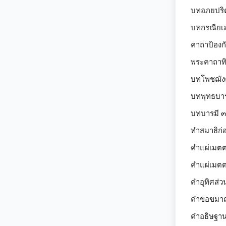
บทอภยปริต
บทกรณียเมต
คาถาป้องกั
พระคาถาทิพ
บทโพชฌังค
บทพุทธบารม
บทบารมี ๓๐
ทำสมาธิก่
คำแผ่เมตต
คำแผ่เมตต
คำอุทิศส่ว
คำขอขมาถ
คำอธิษฐานเ