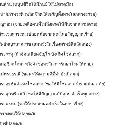
นล้าน (หนุนชีวิตให้มีกินมีใช้ไม่ขาดมือ)
าจักรพรรดิ (พลิกชีวิตให้เจริญทั้งทางโลกทางธรรม)
ญายม (ช่วยเหลือคนที่ไม่ถึงคาดให้พ้นจากความตาย)
้าวเวสสุวรรณ (ปลอดภัยจากคุณไสย วิญญาณร้าย)
พย์พญานาคราช (สมหวังในเรื่องทรัพย์สินเงินทอง)
ระราหู (กำจัดเสนียดจัญไร บังเกิดโชคลาภ)
มอชีวกโกมารภัจจ์ (ขอพรในการรักษาโรคให้หาย)
ม่พระธรณี (ขอพรให้ความดีที่ทำบังเกิดผล)
ระอรหันต์แห่งโชคลาภ (ขอให้มีโชคลาภร่ำรวยปลอดภัย)
ระสุนทรีวาณี (ขอให้มีปัญญาแก้ปัญหาสำเร็จทุกอย่าง)
ระพรหม (ขอให้ประสบผลสำเร็จในทุกๆ เรื่อง)
มครองตนให้ปลอดภัย
ับขี่ปลอดภัย