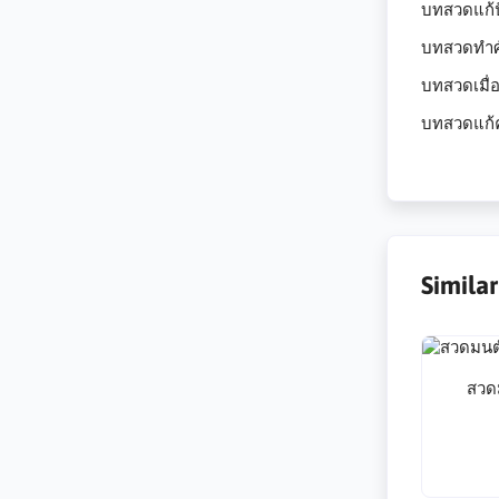
บทสวดแก้ป
บทสวดทำศั
บทสวดเมื่อ
บทสวดแก้
Simila
สวด