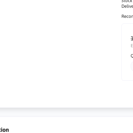
Stock
Delive
Reco
E
Q
tion