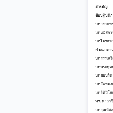
สารบัญ
ข้อปฏิบัติ
บทกราบพระ
บทนมัสการ
บทไตรสรณค
คำสมาทานศี
บทสรรเสริ
บทพระพุทธเ
บทชัยปริตร
บทสัพพมงค
บทอิติปิโส
พระคาถาชิน
บทอุณหิสสว