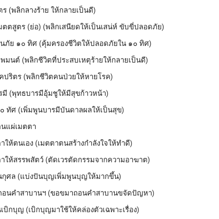
ร (พลิกลางร้าย ให้กลายเป็นดี)
ตสูตร (ย่อ) (พลิกเสนียดให้เป็นเสน่ห์ ขับขี่ปลอดภัย)
นภัย ๑๐ ทิศ (คุ้มครองชีวิตให้ปลอดภัยใน ๑๐ ทิศ)
มนต์ (พลิกชีวิตที่ประสบเหตุร้ายให้กลายเป็นดี)
ปริตร (พลิกชีวิตคนป่วยให้หายโรค)
ี (พุทธบารมีอุ้มชูให้มีสุขก้าวหน้า)
 ทัศ (เพิ่มพูนบารมีบันดาลผลให้เป็นสุข)
อนแผ่เมตตา
าให้ตนเอง (เมตตาตนสร้างกำลังใจให้ทำดี)
าให้สรรพสัตว์ (ตัดเวรตัดกรรมจากความอาฆาต)
นกุศล (แบ่งปันบุญเพิ่มพูนบุญให้มากขึ้น)
อนคำสาบานฯ (ขอขมาถอนคำสาบานขจัดปัญหา)
บิกบุญ (เบิกบุญมาใช้ให้คล่องตัวเฉพาะเรื่อง)