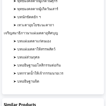
➤ พุทธมงคลคาถผู้เกิดวันศุกร์
➤ พุทธมงคลคาถผู้เกิดวันเสาร์
➤ บทนักขัตตยัก ฯ
➤ เทวะตาอุยโยชะนะคาถา
เจริญสมาธิภาวนาแผ่เมตตาอุทิศบุญ
➤ บทแผ่เมตตาแก่ตนเอง
➤ บทแผ่เมตตาให้สรรพสัตว์
➤ บทแผ่ส่วนกุศล
➤ บทอธิษฐานอโหสิกรรมต่อกัน
➤ บทกรวดน้ำให้เจ้ากรรมนายเวร
➤ บทอธิษฐานจิต
Similar Products