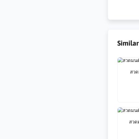
Simila
สวด
สวด