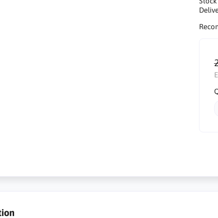
Stock
Delive
Reco
E
Q
tion