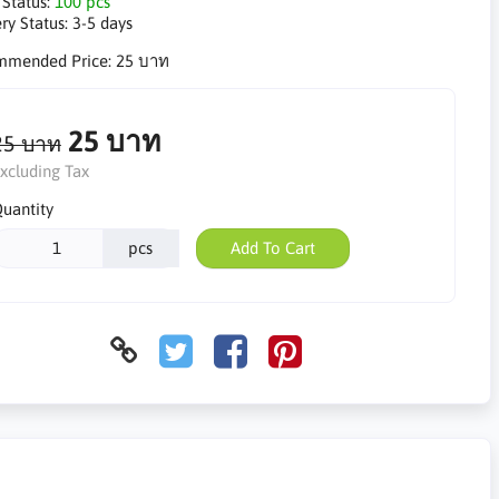
 Status:
100 pcs
ry Status:
3-5 days
mmended Price:
25 บาท
25 บาท
25 บาท
xcluding Tax
uantity
pcs
Add To Cart